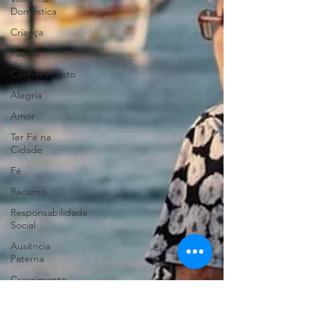
Doméstica
Criança
Páscoa
Conhecimento
Alegria
Amor
Ter Fé na
Cidade
Fé
Racismo
Responsabilidade
Social
Ausência
Paterna
Crescimento
Saudade