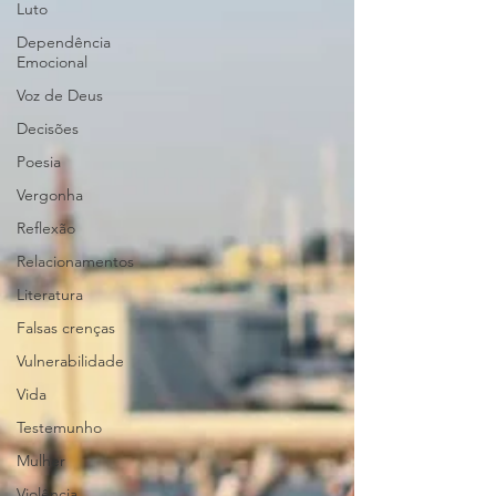
Luto
Dependência
Emocional
Voz de Deus
Decisões
Poesia
Vergonha
Reflexão
Relacionamentos
Literatura
Falsas crenças
Vulnerabilidade
Vida
Testemunho
Mulher
Violência