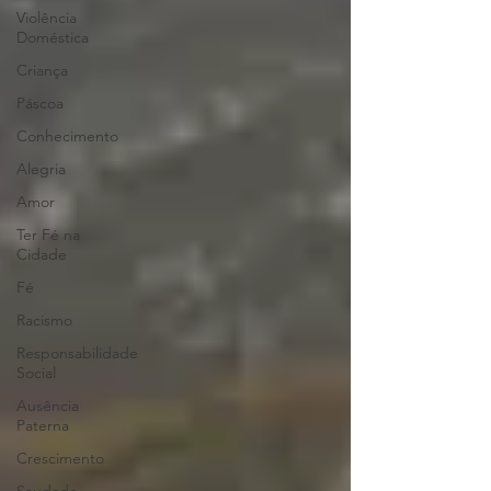
Violência
Doméstica
Criança
Páscoa
Conhecimento
Alegria
Amor
Ter Fé na
Cidade
Fé
Racismo
Responsabilidade
Social
Ausência
Paterna
Crescimento