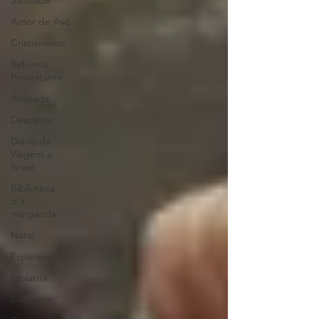
Saudade
Amor de Avó
Cristianismo
Reforma
Protestante
Amizade
Descanso
Diário de
Viagem a
Israel
Biblioteca
d'a
margarida
Natal
Esperança
Idolatria
Coragem