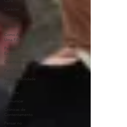
Cura
Carácter
Consolo
Memória
Como Amar
Uma Filha
Pensar em
Excesso
Overthinking
Patti Smith
Responsabilidade
Afectiva
Empatia
Comunicar
Crónicas de
Contentamento
Pensar no