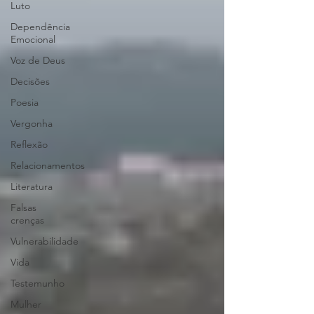
Luto
Dependência
Emocional
Voz de Deus
Decisões
Poesia
Vergonha
Reflexão
Relacionamentos
Literatura
Falsas
crenças
Vulnerabilidade
Vida
Testemunho
Mulher