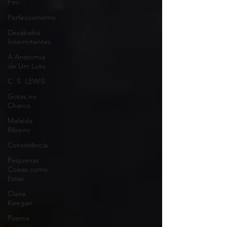
Fim
Perfeccionismo
Desabafos
Intermitentes
A Anatomia
de Um Luto
C. S. LEWIS
Gotas no
Charco
Mafalda
Ribeiro
Consistência
Pequenas
Coisas como
Estas
Claire
Keegan
Poema