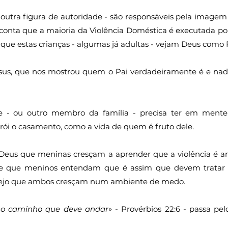
 outra figura de autoridade - são responsáveis pela imagem 
conta que a maioria da Violência Doméstica é executada po
 que estas crianças - algumas já adultas - vejam Deus como 
esus, que nos mostrou quem o Pai verdadeiramente é e nad
 - ou outro membro da família - precisa ter em mente q
rói o casamento, como a vida de quem é fruto dele.
Deus que meninas cresçam a aprender que a violência é am
e que meninos entendam que é assim que devem tratar as
sejo que ambos cresçam num ambiente de medo.
no caminho que deve andar» - 
Provérbios 22:6 - passa pe