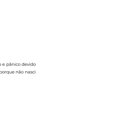
Literatura
oméstica
Criança
mo
 e pânico devido 
porque não nasci 