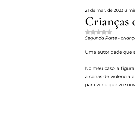
21 de mar. de 2023
3 mi
Voz de Deus
Decisões
Crianças 
Avaliado com NaN d
Falsas crenças
Vulnerabili
Segunda Parte - crianç
Uma autoridade que ab
Páscoa
Conhecimento
No meu caso, a figura
a cenas de violência 
para ver o que vi e ouv
Responsabilidade Social
A