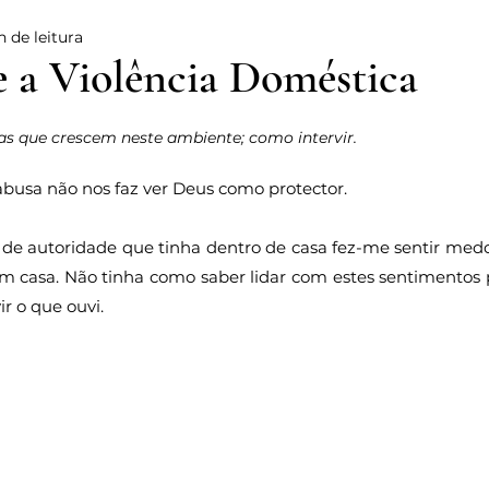
n de leitura
Poesia
Vergonha
Reflexão
Relacionamentos
e a Violência Doméstica
e 5 estrelas.
dade
Vida
Testemunho
Mulher
Violência D
as que crescem neste ambiente; como intervir.
usa não nos faz ver Deus como protector. 
Alegria
Amor
Ter Fé na Cidade
Fé
Racis
 de autoridade que tinha dentro de casa fez-me sentir medo
em casa. Não tinha como saber lidar com estes sentimentos 
ir o que ouvi.
usência Paterna
Crescimento