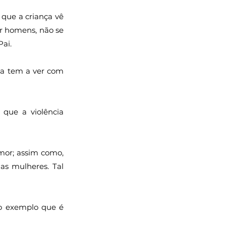
que a criança vê 
r homens, não se 
Pai.
a tem a ver com 
ue a violência 
or; assim como, 
 mulheres. Tal 
lo exemplo que é 