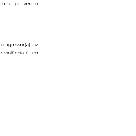
te, e  por verem 
 agressor(a) diz 
 violência é um 