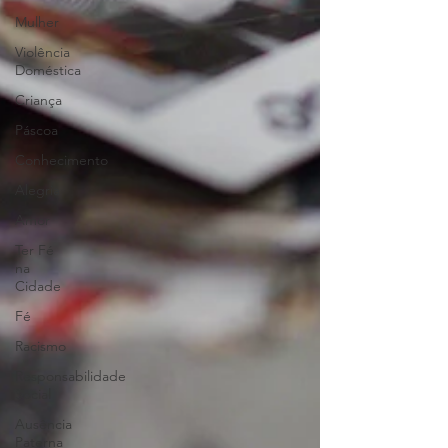
Mulher
Violência
Doméstica
Criança
Páscoa
Conhecimento
Alegria
Amor
Ter Fé
na
Cidade
Fé
Racismo
Responsabilidade
Social
Ausência
Paterna