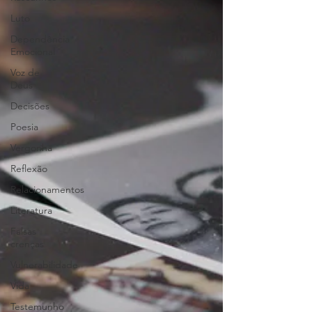
Luto
Dependência
Emocional
Voz de
Deus
Decisões
Poesia
Vergonha
Reflexão
Relacionamentos
Literatura
Falsas
crenças
Vulnerabilidade
Vida
Testemunho