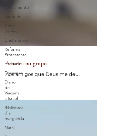
Crescimento
Saudade
Amor
de Avó
Cristianismo
Reforma
Protestante
Amizade
Descanso
A única no grupo
Diário
de
Aos amigos que Deus me deu.
Viagem
a Israel
Biblioteca
d'a
margarida
Natal