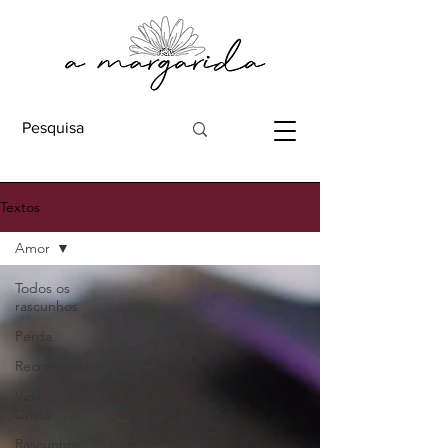
Textos
Amor
Todos os
rascunhos
Perda
Recomendo
Vida
Cristã
Rascunhos