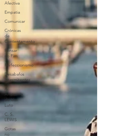
Afectiva
Empatia
Comunicar
Crónicas
de
Contentamento
Pensar
no Fim
Perfeccionismo
Desabafos
Intermitentes
A
Anatomia
de Um
Luto
C. S.
LEWIS
Gotas
no