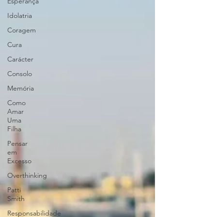
Esperança
Idolatria
Coragem
Cura
Carácter
Consolo
Memória
Como
Amar
Uma
Filha
Pensar
em
Excesso
Overthinking
Patti
Smith
Responsabilidade