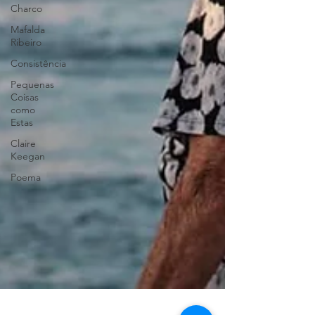
Charco
Mafalda
Ribeiro
Consistência
Pequenas
Coisas
como
Estas
Claire
Keegan
Poema