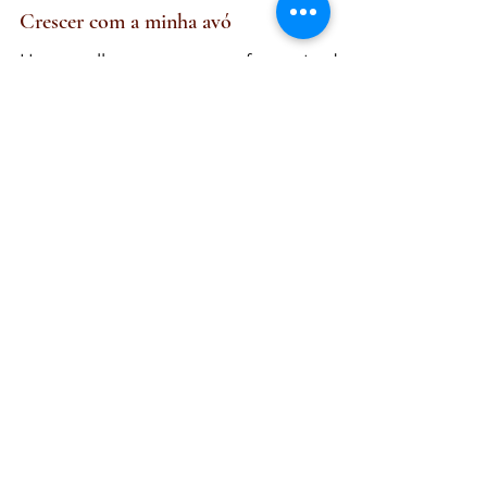
Crescer com a minha avó
Uma mulher que sempre fez parte da
minha história e que me inspira até
hoje.