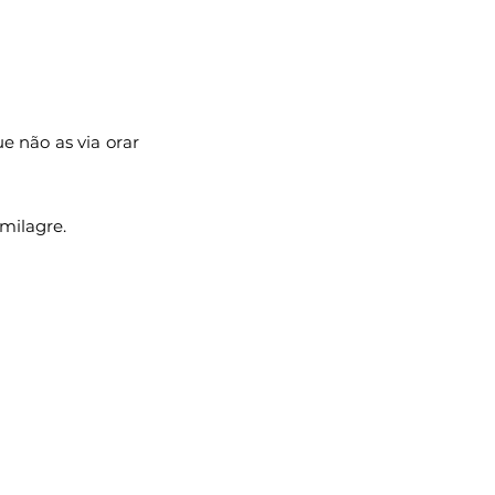
Literatura
oméstica
Criança
 não as via orar 
mo
 milagre.