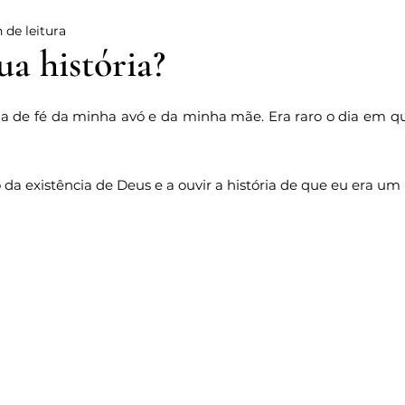
 de leitura
Poesia
Vergonha
Reflexão
Relacionamentos
ua história?
e 5 estrelas.
dade
Vida
Testemunho
Mulher
Violência D
ia de fé da minha avó e da minha mãe. Era raro o dia em que
Alegria
Amor
Ter Fé na Cidade
Fé
Racis
da existência de Deus e a ouvir a história de que eu era um
usência Paterna
Crescimento