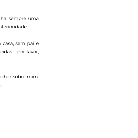
inha sempre uma 
erioridade. 
 casa, sem pai e 
as - por favor, 
olhar sobre mim. 
. 