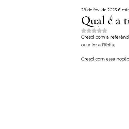
28 de fev. de 2023
6 min
Voz de Deus
Decisões
Qual é a t
Avaliado com NaN d
Falsas crenças
Vulnerabili
Cresci com a referênc
ou a ler a Bíblia.
Páscoa
Conhecimento
Cresci com essa noção 
Responsabilidade Social
A