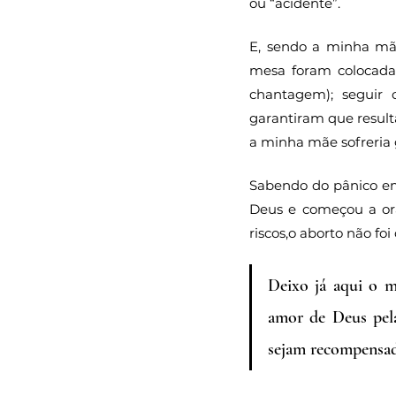
ou “acidente”. 
E, sendo a minha mãe
mesa foram colocadas
chantagem); seguir 
garantiram que result
a minha mãe sofreria 
Sabendo do pânico em 
Deus e começou a ora
riscos,o aborto não foi
Deixo já aqui o m
amor de Deus pela
sejam recompensad