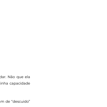
ar. Não que ela 
tinha capacidade 
am de “descuido” 