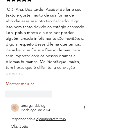
 Olá, Ana, Boa tarde! Acabei de ler o seu 
texto e gostei muito de sua forma de 
abordar esse assunto tão delicado, digo 
isso nem tanto devido ao estágio chamado 
luto, pois a morte e a dor por perder 
alguém amado infelizmente são inevitáveis, 
digo a respeito desse dilema que temos, 
de achar que Deus é Divino demais para 
sem importar com os nossos dramas e 
dilemas humanos. Me identifiquei muito, 
tem horas que é difícil ter a convicção 
genuína…
Mostrar mais
Curtir
Responder
amargaridablog
22 de ago. de 2024
Respondendo a
ojoaopedrofreitas6
Olá, João!