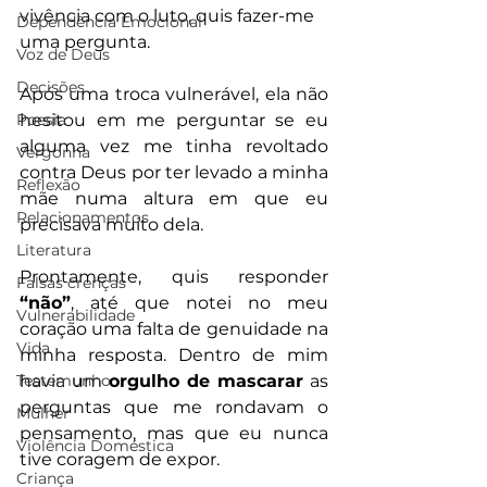
vivência com o luto, quis fazer-me 
Dependência Emocional
uma pergunta.
Voz de Deus
Decisões
Após uma troca vulnerável, ela não 
Poesia
hesitou em me perguntar se eu 
alguma vez me tinha revoltado 
Vergonha
contra Deus por ter levado a minha 
Reflexão
mãe numa altura em que eu 
Relacionamentos
precisava muito dela.
Literatura
Prontamente, quis responder 
Falsas crenças
“não”
, até que notei no meu 
Vulnerabilidade
coração uma falta de genuidade na 
Vida
minha resposta. Dentro de mim 
Testemunho
havia um 
orgulho de mascarar
 as 
perguntas que me rondavam o 
Mulher
pensamento, mas que eu nunca 
Violência Doméstica
tive coragem de expor.
Criança