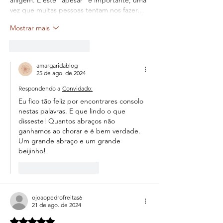
afligem. E este "apesar" é importante, uma 
vez que muitas pessoas tentam nos fazer…
Mostrar mais
Curtir
Responder
amargaridablog
25 de ago. de 2024
Respondendo a
Convidado:
Eu fico tão feliz por encontrares consolo 
nestas palavras. E que lindo o que 
disseste! Quantos abraços não 
ganhamos ao chorar e é bem verdade. 
Um grande abraço e um grande 
beijinho!
Curtir
Responder
ojoaopedrofreitas6
21 de ago. de 2024
Avaliado com 5 de 5 estrelas.