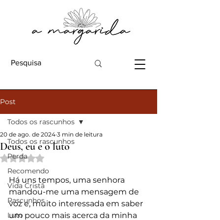
Post
Todos os rascunhos
20 de ago. de 2024
3 min de leitura
Todos os rascunhos
Deus, eu e o luto
Perda
Avaliado com NaN de 5 estrelas.
Recomendo
Há uns tempos, uma senhora 
Vida Cristã
mandou-me uma mensagem de 
Rascunhos
voz e, muito interessada em saber 
Luto
um pouco mais acerca da minha 