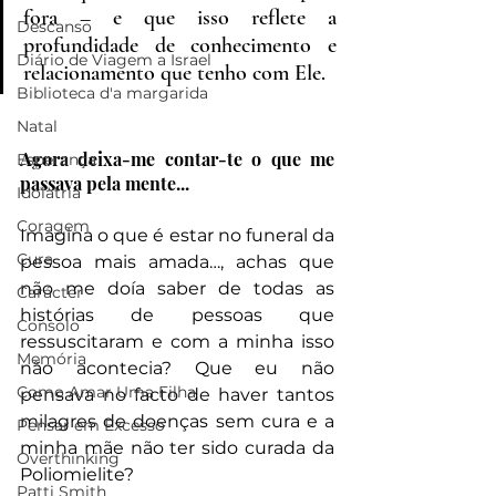
fora – e que isso reflete a 
Descanso
profundidade de conhecimento e 
Diário de Viagem a Israel
relacionamento que tenho com Ele.
Biblioteca d'a margarida
Natal
Agora deixa-me contar-te o que me 
Esperança
passava pela mente...
Idolatria
Coragem
Imagina o que é estar no funeral da 
Cura
pessoa mais amada…, achas que 
não me doía saber de todas as 
Carácter
histórias de pessoas que 
Consolo
ressuscitaram e com a minha isso 
Memória
não acontecia? Que eu não 
Como Amar Uma Filha
pensava no facto de haver tantos 
milagres de doenças sem cura e a 
Pensar em Excesso
minha mãe não ter sido curada da 
Overthinking
Poliomielite?
Patti Smith