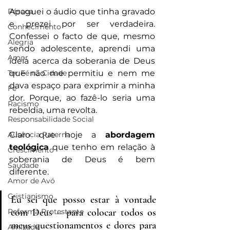
Páscoa
Apaguei o áudio que tinha gravado 
e prezei por ser verdadeira. 
Conhecimento
Confessei o facto de que, mesmo 
Alegria
sendo adolescente, aprendi uma 
Amor
ideia acerca da soberania de Deus 
Ter Fé na Cidade
que não me permitiu e nem me 
dava espaço para exprimir a minha 
Fé
dor. Porque, ao fazê-lo seria uma 
Racismo
rebeldia, uma revolta.
Responsabilidade Social
Ausência Paterna
Claro que hoje a
 abordagem 
teológica
 que tenho em relação à 
Crescimento
soberania de Deus é bem 
Saudade
diferente. 
Amor de Avó
Cristianismo
Eu sei que posso estar à vontade 
com Deus – para colocar todos os 
Reforma Protestante
meus questionamentos e dores para 
Amizade