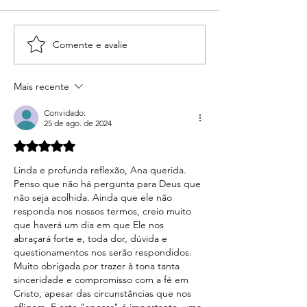
Saudade não é dor
Comente e avalie
Crescer com saudades da
minha mãe
Mais recente
Convidado:
25 de ago. de 2024
Avaliado com 5 de 5 estrelas.
Linda e profunda reflexão, Ana querida. 
Penso que não há pergunta para Deus que 
não seja acolhida. Ainda que ele não 
responda nos nossos termos, creio muito 
que haverá um dia em que Ele nos 
abraçará forte e, toda dor, dúvida e 
questionamentos nos serão respondidos. 
Muito obrigada por trazer à tona tanta 
sinceridade e compromisso com a fé em 
Cristo, apesar das circunstâncias que nos 