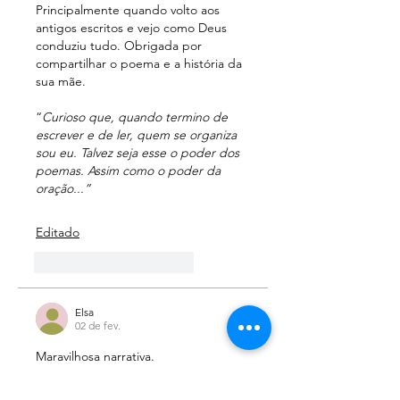
Principalmente quando volto aos 
antigos escritos e vejo como Deus 
conduziu tudo. Obrigada por 
compartilhar o poema e a história da 
sua mãe.
“
Curioso que, quando termino de 
escrever e de ler, quem se organiza 
sou eu. Talvez seja esse o poder dos 
poemas. Assim como o poder da 
oração...”
Editado
Curtir
Responder
Elsa
02 de fev.
Maravilhosa narrativa.
Muito bom, minha flor linda.