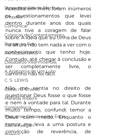
Responsabilidade Afectiva
Acredita em mim, foram inúmeros 
os questionamentos que levei 
Empatia
dentro durante anos dos quais 
Comunicar
nunca tive a coragem de falar 
Crónicas de Contentamento
sobre. A ideia que eu tinha de Deus 
Pensar no Fim
na altura não tem nada a ver com o 
conhecimento que tenho hoje. 
Perfeccionismo
Contudo, até chegar à conclusão e 
Desabafos Intermitentes
ser completamente livre, o 
A Anatomia de Um Luto
caminho não foi fácil.
C. S. LEWIS
Não me sentia no direito de 
Gotas no Charco
questionar Deus fosse o que fosse 
Mafalda Ribeiro
e nem à vontade para tal. Durante 
Consistência
muito tempo, confundi temor a 
Pequenas Coisas como Estas
Deus com medo. Enquanto o 
temor me leva a uma postura e 
Claire Keegan
convicção de reverência, de 
Poema