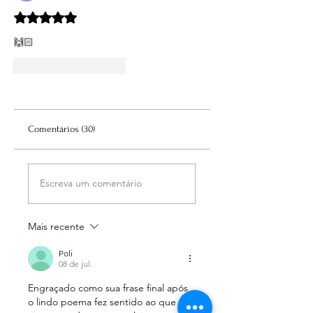
Avaliado com 5 de 5 estrelas.
🙌🏻
Curtir
Responder
Comentários (30)
Escreva um comentário
Mais recente
Poli
08 de jul.
Engraçado como sua frase final após 
o lindo poema fez sentido ao que 