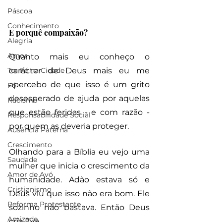
Páscoa
Conhecimento
E porquê compaixão? 
Alegria
Amor
Quanto mais eu conheço o 
Ter Fé na Cidade
carácter de Deus mais eu me 
apercebo de que isso é um grito 
Fé
desesperado de ajuda por aquelas 
Racismo
que estão feridas - e com razão - 
Responsabilidade Social
por quem as deveria proteger.
Ausência Paterna
Crescimento
Olhando para a Bíblia eu vejo uma 
Saudade
mulher que inicia o crescimento da 
Amor de Avó
humanidade. Adão estava só e 
Cristianismo
Deus viu que isso não era bom. Ele 
Reforma Protestante
sozinho não bastava. Então Deus 
Amizade
cria Eva.