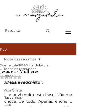
Post
Todos os rascunhos
7 de mar. de 2023
3 min de leitura
Todos os rascunhos
Jesus e as Mulheres
Perda
Avaliado com NaN de 5 estrelas.
“Deus é machista”
.
Recomendo
Vida Cristã
Li e ouvi muito esta frase. Não me 
Rascunhos
choca, de todo. Apenas enche o 
Luto