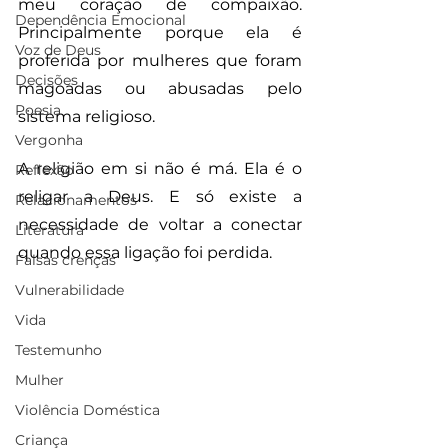
meu coração de compaixão. 
Dependência Emocional
Principalmente porque ela é 
Voz de Deus
proferida por mulheres que foram 
Decisões
magoadas ou abusadas pelo 
Poesia
sistema religioso.
Vergonha
A religião em si não é má. Ela é o 
Reflexão
religar a Deus. E só existe a 
Relacionamentos
necessidade de voltar a conectar 
Literatura
quando essa ligação foi perdida.
Falsas crenças
Vulnerabilidade
Vida
Testemunho
Mulher
Violência Doméstica
Criança