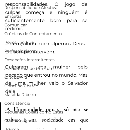
responsabilidades. O jogo de 
Responsabilidade Afectiva
culpas começa e ninguém é 
Empatia
suficientemente bom para se 
Comunicar
redimir.
Crónicas de Contentamento
Pensar no Fim
Porém, ainda que culpemos Deus… 
Perfeccionismo
Ele sempre intervém. 
Desabafos Intermitentes
Culparam uma mulher pelo 
A Anatomia de Um Luto
pecado que entrou no mundo. Mas 
C. S. LEWIS
de uma mulher veio o Salvador 
Gotas no Charco
dele.
Mafalda Ribeiro
Consistência
A Humanidade por si só não se 
Pequenas Coisas como Estas
salva. E na sociedade em que 
Claire Keegan
Poema