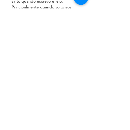
sinto quando escrevo e leio. 
Principalmente quando volto aos 
antigos escritos e vejo como Deus 
conduziu tudo. Obrigada por 
compartilhar o poema e a história da 
sua mãe.
“
Curioso que, quando termino de 
escrever e de ler, quem se organiza 
sou eu. Talvez seja esse o poder dos 
poemas. Assim como o poder da 
oração...”
Editado
Curtir
Responder
Elsa
02 de fev.
Maravilhosa narrativa.
Muito bom, minha flor linda.