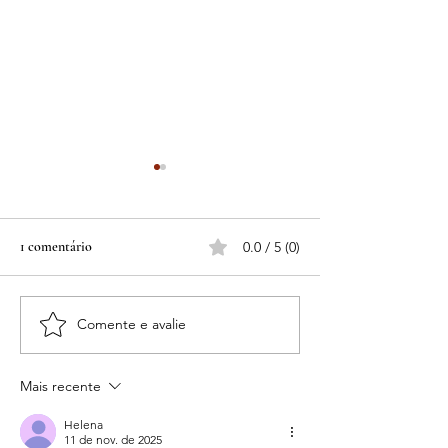
1 comentário
0.0 / 5 (0)
Qual é a tua história?
Comente e avalie
A luta contra as fa
crenças
Mais recente
Helena
11 de nov. de 2025