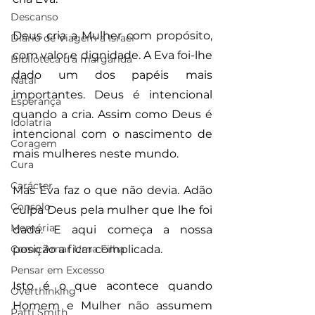
Descanso
Deus cria a Mulher com propósito, 
Diário de Viagem a Israel
com valor e dignidade. A Eva foi-lhe 
Biblioteca d'a margarida
dado um dos papéis mais 
Natal
importantes. Deus é intencional 
Esperança
quando a cria. Assim como Deus é 
Idolatria
intencional com o nascimento de 
Coragem
mais mulheres neste mundo.
Cura
Carácter
Mas Eva faz o que não devia. Adão 
Consolo
culpa Deus pela mulher que lhe foi 
Memória
dada. E aqui começa a nossa 
Como Amar Uma Filha
posição a ficar complicada. 
Pensar em Excesso
Isto é o que acontece quando 
Overthinking
Homem e Mulher não assumem 
Patti Smith