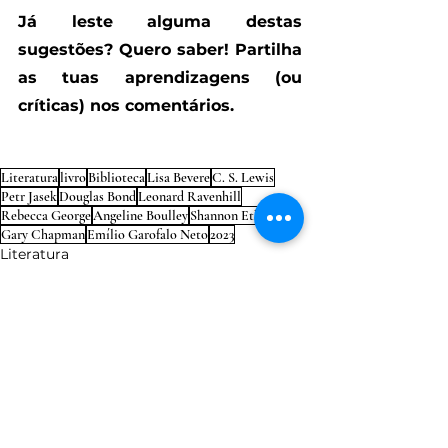
Já leste alguma destas 
sugestões? Quero saber! Partilha 
as tuas aprendizagens (ou 
críticas) nos comentários.
Literatura
livro
Biblioteca
Lisa Bevere
C. S. Lewis
Petr Jasek
Douglas Bond
Leonard Ravenhill
Rebecca George
Angeline Boulley
Shannon Ethridge
Gary Chapman
Emílio Garofalo Neto
2023
Literatura
Recomendo
Ver tudo
Posts Relacionados