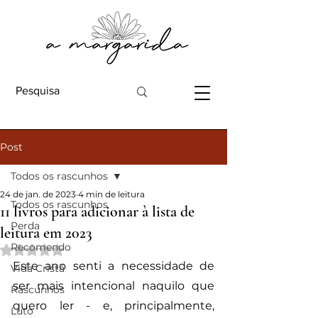
Post
Todos os rascunhos
24 de jan. de 2023
4 min de leitura
Todos os rascunhos
11 livros para adicionar à lista de
Perda
leitura em 2023
Recomendo
Avaliado com NaN de 5 estrelas.
Este ano senti a necessidade de 
Vida Cristã
ser mais intencional naquilo que 
Rascunhos
quero ler - e, principalmente, 
Luto