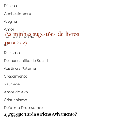
Páscoa
Conhecimento
Alegria
Amor
As minhas sugestões de livros 
Ter Fé na Cidade
para 2023
Fé
Racismo
Responsabilidade Social
Ausência Paterna
Crescimento
Saudade
Amor de Avó
Cristianismo
Reforma Protestante
1. Por que Tarda o Pleno Avivamento? 
Amizade