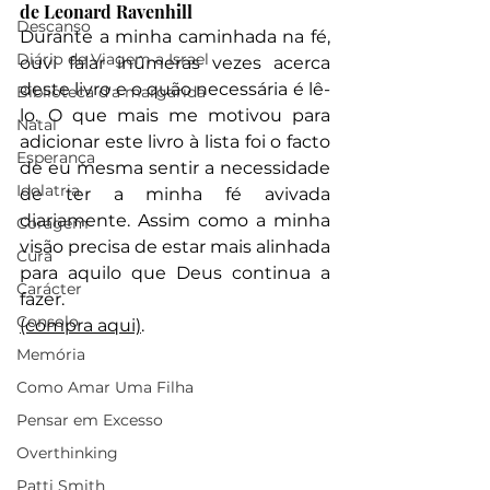
de Leonard Ravenhill
Descanso
Durante a minha caminhada na fé, 
Diário de Viagem a Israel
ouvi falar inúmeras vezes acerca 
deste livro e o quão necessária é lê-
Biblioteca d'a margarida
lo. O que mais me motivou para 
Natal
adicionar este livro à lista foi o facto 
Esperança
de eu mesma sentir a necessidade 
Idolatria
de ter a minha fé avivada 
diariamente. Assim como a minha 
Coragem
visão precisa de estar mais alinhada 
Cura
para aquilo que Deus continua a 
Carácter
fazer. 
Consolo
(compra aqui)
. 
Memória
Como Amar Uma Filha
Pensar em Excesso
Overthinking
Patti Smith