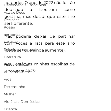
aprender. O ano de 2022 não foi tão 
Dependência Emocional
dedicado à literatura como 
Voz de Deus
gostaria, mas decidi que este ano 
Decisões
será diferente.
Poesia
Vergonha
Não poderia deixar de partilhar 
Reflexão
com vocês a lista para este ano 
Relacionamentos
(pode ser que ainda aumente). 
Literatura
Aqui estão as minhas escolhas de 
Falsas crenças
livros para 2023:
Vulnerabilidade
Vida
Testemunho
Mulher
Violência Doméstica
Criança