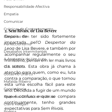
Responsabilidade Afectiva
Empatia
Comunicar
Crónicas de Contentamento
2. Sem Rivais, de Lisa Bevere
Depois de
ter sido fortemente 
Pensar no Fim
impactada pel’
O Despertar da 
Perfeccionismo
Leoa 
de Lisa Bevere, e também por 
Desabafos Intermitentes
acompanhar regularmente o seu 
A Anatomia de Um Luto
ministério, pensei em ler mais livros 
da autora. Esta obra já chama à 
C. S. LEWIS
atenção para quem, como eu, luta 
Gotas no Charco
contra a comparação, o que tornou 
Mafalda Ribeiro
esta uma escolha fácil para este 
Consistência
ano. Decidida a fugir de um mundo 
que é confuso e que se compara 
Pequenas Coisas como Estas
continuamente, tenho grandes 
Claire Keegan
expectativas para 
Sem Rivais.
Poema