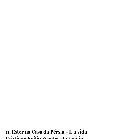
11. Ester na Casa da Pérsia - E a vida 
Cristã no Exílio Secular, de Emílio 