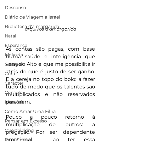
Descanso
Diário de Viagem a Israel
Biblioteca d'a margarida
arquivos d'amargarida
Natal
Esperança
As contas são pagas, com base 
Idolatria
numa saúde e inteligência que 
vem do Alto e que me possibilita ir 
Coragem
atrás do que é justo de ser ganho. 
Cura
E a cereja no topo do bolo: a fazer 
Carácter
tudo de modo que os talentos são 
Consolo
multiplicados e não reservados 
para mim.
Memória
Como Amar Uma Filha
Pouco a pouco retorno à 
Pensar em Excesso
multiplicação de outros: a 
Overthinking
pregação. Por ser dependente 
emocional – ao ter essa 
Patti Smith