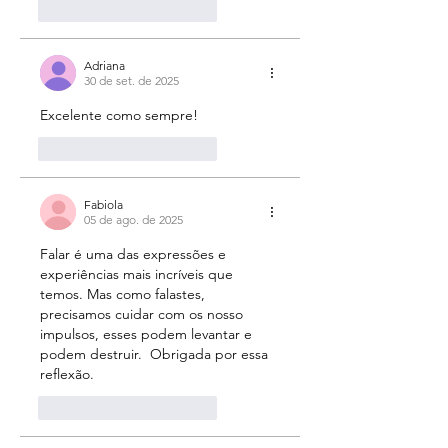
Curtir
Responder
Adriana
30 de set. de 2025
Excelente como sempre!
Curtir
Responder
Fabiola
05 de ago. de 2025
Falar é uma das expressões e 
experiências mais incríveis que 
temos. Mas como falastes, 
precisamos cuidar com os nosso 
impulsos, esses podem levantar e 
podem destruir.  Obrigada por essa 
reflexão. 
Curtir
Responder