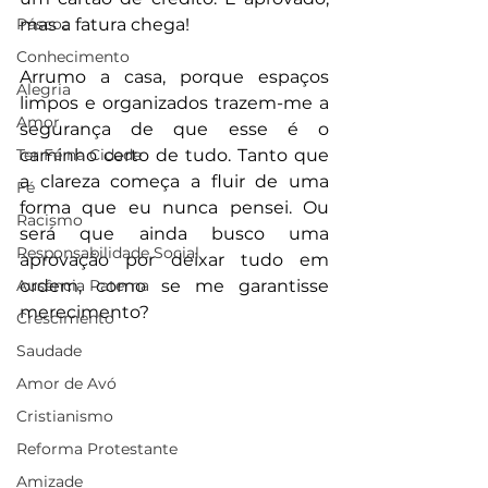
Páscoa
mas a fatura chega!
Conhecimento
Arrumo a casa, porque espaços 
Alegria
limpos e organizados trazem-me a 
Amor
segurança de que esse é o 
Ter Fé na Cidade
caminho certo de tudo. Tanto que 
a clareza começa a fluir de uma 
Fé
forma que eu nunca pensei. Ou 
Racismo
será que ainda busco uma 
Responsabilidade Social
aprovação por deixar tudo em 
Ausência Paterna
ordem, como se me garantisse 
merecimento?
Crescimento
Saudade
Amor de Avó
Cristianismo
Reforma Protestante
Amizade