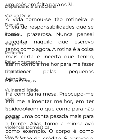
um mês em falta para os 31.
Dependência Emocional
Voz de Deus
A vida tornou-se tão rotineira e 
Decisões
cheia de responsabilidades que se 
Poesia
tornou prazerosa. Nunca pensei 
acreditar naquilo que escrevo 
Vergonha
tanto como agora. A rotina é a coisa 
Reflexão
mais certa e incerta que tenho, 
Relacionamentos
assim como a melhor para me fazer 
Literatura
agradecer pelas pequenas 
bênçãos.
Falsas crenças
Vulnerabilidade
Há comida na mesa. Preocupo-me 
Vida
em me alimentar melhor, em ter 
Testemunho
cuidado com o que como para não 
pagar uma conta pesada mais para 
Mulher
a frente. Aliás, tomo a minha avó 
Violência Doméstica
como exemplo. O corpo é como 
Criança
um cartão de crédito. É aprovado, 