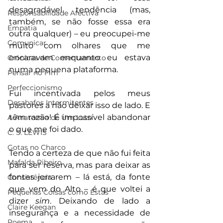
desagradável tendência (mas, 
Responsabilidade Afectiva
também, se não fosse essa era 
Empatia
outra qualquer) – eu preocupei-me 
Comunicar
muito com olhares que me 
encaravam enquanto eu estava 
Crónicas de Contentamento
numa pequena plataforma. 
Pensar no Fim
Perfeccionismo
Fui incentivada pelos meus 
Desabafos Intermitentes
pastores a não deixar isso de lado. E 
têm razão! É impossível abandonar 
A Anatomia de Um Luto
o que me foi dado.
C. S. LEWIS
Gotas no Charco
Tendo a certeza de que não fui feita 
Mafalda Ribeiro
para ser reserva, mas para deixar as 
fontes jorrarem – lá está, da fonte 
Consistência
que vem do Alto – é que voltei a 
Pequenas Coisas como Estas
dizer
 sim
. Deixando de lado a 
Claire Keegan
insegurança e a necessidade de 
Poema