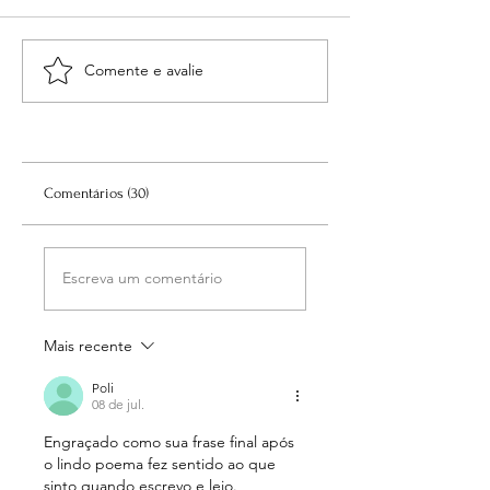
Albufeira, 8 de Março de 2021
Comente e avalie
Gratidão, um bicho
cabeças
Comentários (30)
Escreva um comentário
Mais recente
Poli
08 de jul.
Engraçado como sua frase final após 
o lindo poema fez sentido ao que 
sinto quando escrevo e leio. 