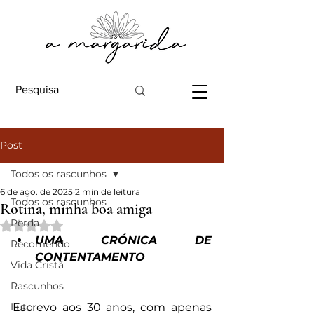
Post
Todos os rascunhos
6 de ago. de 2025
2 min de leitura
Todos os rascunhos
Rotina, minha boa amiga
Perda
Avaliado com NaN de 5 estrelas.
UMA CRÓNICA DE 
Recomendo
CONTENTAMENTO
Vida Cristã
Rascunhos
Luto
Escrevo aos 30 anos, com apenas 