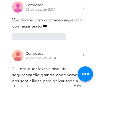
Convidado:
22 de out. de 2024
Vou dormir com o coração aquecido 
com esse texto ❤️
Curtir
Responder
Convidado:
27 de ago. de 2024
“… nos quer levar a nível de 
segurança tão grande onde vamos 
nos sentir livres para deixar toda a 
dor, todos cacos, nas suas mãos“ 🤯
Curtir
Responder
Convidado:
27 de ago. de 2024
A forma como abraçaste este viagem 
e te entregaste, e a coragem que 