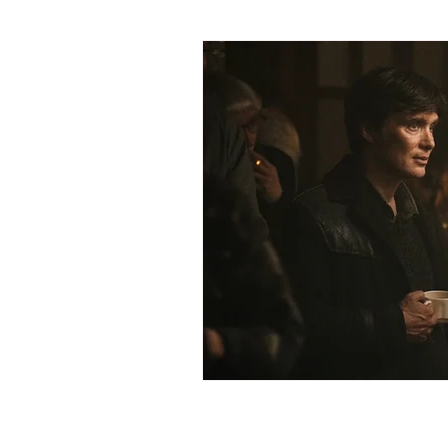
Decisões
Poesia
Vergon
Vida
Testemunho
Mulhe
Ter Fé na Cidade
Fé
Rac