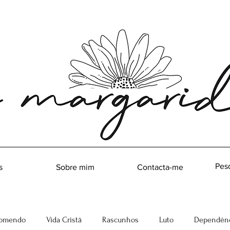
s
Sobre mim
Contacta-me
omendo
Vida Cristã
Rascunhos
Luto
Dependênc