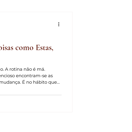
crenças
Vulnerabilidade
mento
Alegria
Amor
isas como Estas,
cimento
. A rotina não é má.
encioso encontram-se as
mudança. É no hábito que
recisa de uma acção.