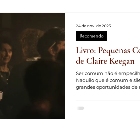
ha
Reflexão
Relacionamentos
Literatura
Falsas 
24 de nov. de 2025
Recomendo
r
Violência Doméstica
Criança
Páscoa
Conheci
Livro: Pequenas Co
de Claire Keegan
ismo
Responsabilidade Social
Ausência Paterna
Cres
Ser comum não é empecilho
Naquilo que é comum e sil
grandes oportunidades de 
se vê o que é diferente e p