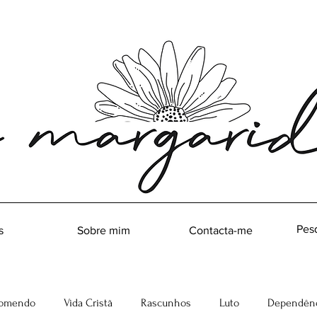
s
Sobre mim
Contacta-me
omendo
Vida Cristã
Rascunhos
Luto
Dependênc