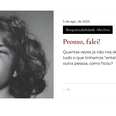
ha
Reflexão
Relacionamentos
Literatura
Falsas 
5 de ago. de 2025
Responsabilidade Afectiva
r
Violência Doméstica
Criança
Páscoa
Conheci
Pronto, falei!
Quantas vezes já não nos de
ismo
Responsabilidade Social
Ausência Paterna
Cres
tudo o que tinhamos "ental
outra pessoa, como ficou?