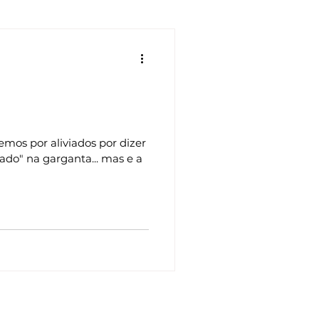
crenças
Vulnerabilidade
mento
Alegria
Amor
mos por aliviados por dizer
cimento
ado" na garganta... mas e a