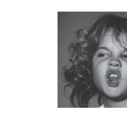
Decisões
Poesia
Vergon
Vida
Testemunho
Mulhe
Ter Fé na Cidade
Fé
Rac